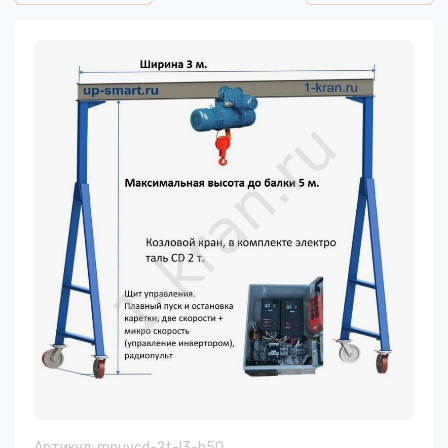
Артикул:
mpuycd-2t-l3-h50