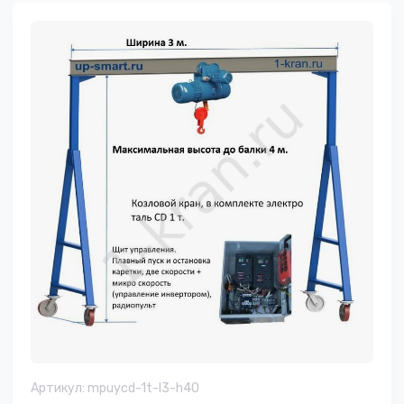
Артикул:
mpuycd-1t-l3-h40